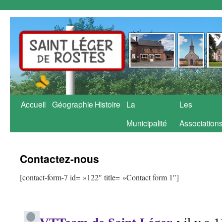
Aller
Accueil
Géographie
Histoire
La
Les
au
Municipalité
Association
contenu
Contactez-nous
[contact-form-7 id= »122″ title= »Contact form 1″]