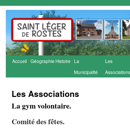
Aller
Accueil
Géographie
Histoire
La
Les
au
Municipalité
Association
contenu
Les Associations
La gym volontaire.
Comité des fêtes.