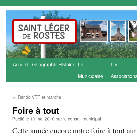
Aller
Accueil
Géographie
Histoire
La
Les
au
Municipalité
Association
contenu
←
Rando VTT et marche
Foire à tout
Publié le
10 mai 2016
par
le conseil municipal
Cette année encore notre foire à tout au