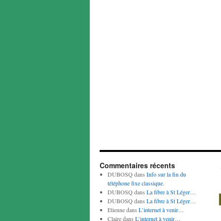
Commentaires récents
DUBOSQ
dans
Info sur la fin du
téléphone fixe classique.
DUBOSQ
dans
La fibre à St Léger…
DUBOSQ
dans
La fibre à St Léger…
Etienne
dans
L’internet à venir…
Claire
dans
L’internet à venir…