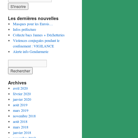
Les dernières nouvelles
Masques pour les Eurois…
Infos préfecture
Collecte bacs Jaunes + Déchetteries
Violences conjugales pendant le
confinement : VIGILANCE
Alerte info Gendarmerie
Archives
avril 2020
février 2020
janvier 2020
août 2019
mars 2019
novembre 2018
août 2018
mars 2018
janvier 2018
novembre 2017