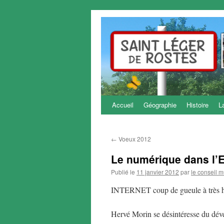
Accueil
Géographie
Histoire
L
Aller
au
←
Voeux 2012
contenu
Le numérique dans l’E
Publié le
11 janvier 2012
par
le conseil m
INTERNET coup de gueule à très h
Hervé Morin se désintéresse du dé