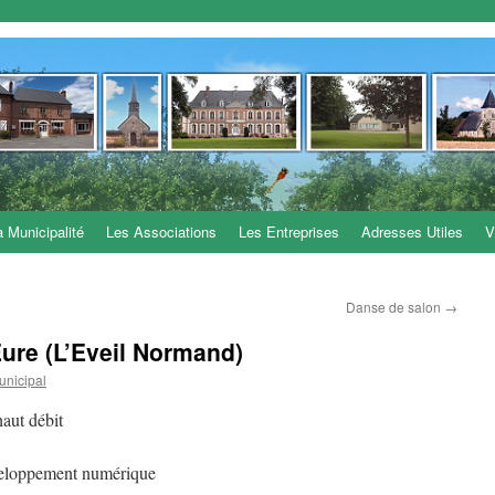
a Municipalité
Les Associations
Les Entreprises
Adresses Utiles
V
Danse de salon
→
ure (L’Eveil Normand)
unicipal
aut débit
veloppement numérique