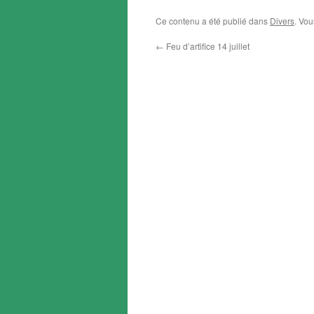
Ce contenu a été publié dans
Divers
. Vou
←
Feu d’artifice 14 juillet