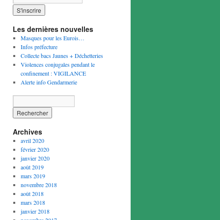
Les dernières nouvelles
Masques pour les Eurois…
Infos préfecture
Collecte bacs Jaunes + Déchetteries
Violences conjugales pendant le
confinement : VIGILANCE
Alerte info Gendarmerie
Archives
avril 2020
février 2020
janvier 2020
août 2019
mars 2019
novembre 2018
août 2018
mars 2018
janvier 2018
novembre 2017