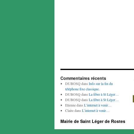
Commentaires récents
DUBOSQ
dans
Info sur la fin du
téléphone fixe classique.
DUBOSQ
dans
La fibre à St Léger…
DUBOSQ
dans
La fibre à St Léger…
Etienne
dans
L’internet à venir…
Claire
dans
L’internet à venir…
Mairie de Saint Léger de Rostes