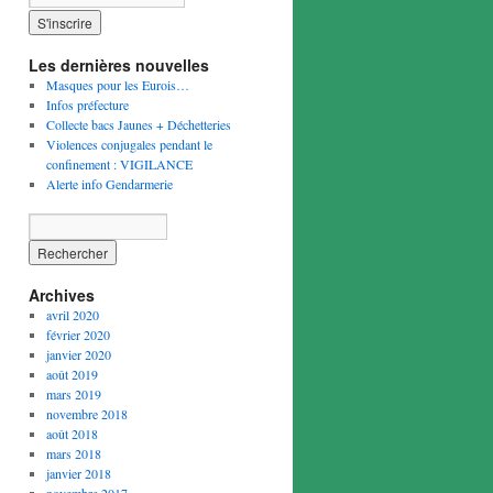
Les dernières nouvelles
Masques pour les Eurois…
Infos préfecture
Collecte bacs Jaunes + Déchetteries
Violences conjugales pendant le
confinement : VIGILANCE
Alerte info Gendarmerie
Archives
avril 2020
février 2020
janvier 2020
août 2019
mars 2019
novembre 2018
août 2018
mars 2018
janvier 2018
novembre 2017