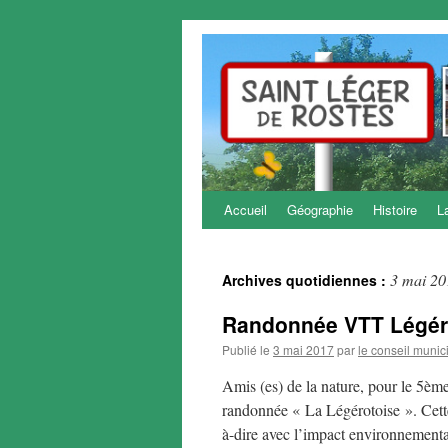
Accueil
Géographie
Histoire
L
Aller
au
3 mai 20
Archives quotidiennes :
contenu
Randonnée VTT Légér
Publié le
3 mai 2017
par
le conseil munic
Amis (es) de la nature, pour le 5è
randonnée « La Légérotoise ». Cette
à-dire avec l’impact environnementa