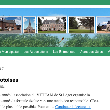
a Municipalité
Les Associations
Les Entreprises
Adresses Utiles
V
17
otoises
ipal
me année l’association du VTTEAM de St Léger organise la
 année la formule évolue vers une rando éco responsable. C’est-
l le plus faible possible. Pour ce …
Continuer la lecture
→