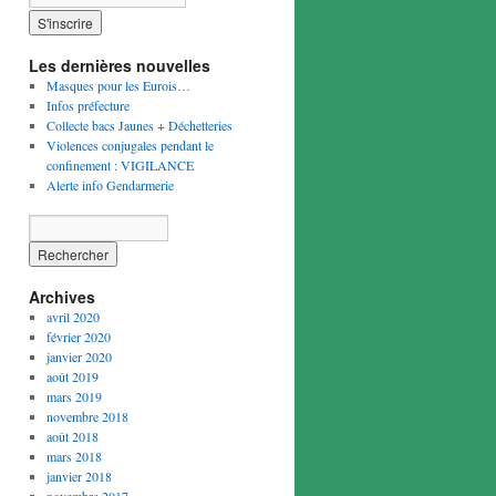
Les dernières nouvelles
Masques pour les Eurois…
Infos préfecture
Collecte bacs Jaunes + Déchetteries
Violences conjugales pendant le
confinement : VIGILANCE
Alerte info Gendarmerie
Archives
avril 2020
février 2020
janvier 2020
août 2019
mars 2019
novembre 2018
août 2018
mars 2018
janvier 2018
novembre 2017