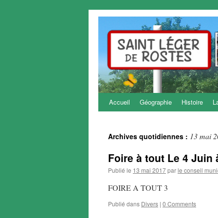
Accueil
Géographie
Histoire
L
Aller
au
13 mai 
Archives quotidiennes :
contenu
Foire à tout Le 4 Juin
Publié le
13 mai 2017
par
le conseil muni
FOIRE A TOUT 3
Publié dans
Divers
|
0 Comments